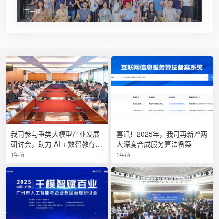
下一篇
我司参与垂类大模型产业发展
喜讯！2025年，我司再新增两
研讨会，助力 AI + 数智教育创
大深度合成服务算法备案
新
1年前
1年前