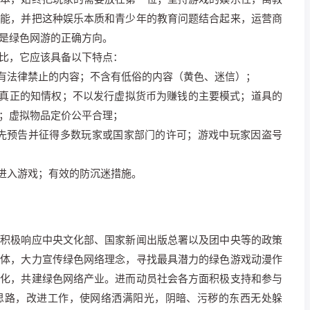
功能，并把这种娱乐本质和青少年的教育问题结合起来，运营商
是绿色网游的正确方向。
比，它应该具备以下特点：
含有法律禁止的内容；不含有低俗的内容（黄色、迷信）；
有真正的知情权；不以发行虚拟货币为赚钱的主要模式；道具的
；虚拟物品定价公平合理；
要事先预告并征得多数玩家或国家部门的许可；游戏中玩家因盗号
群进入游戏；有效的防沉迷措施。
，积极响应中央文化部、国家新闻出版总署以及团中央等的政策
群体，大力宣传绿色网络理念，寻找最具潜力的绿色游戏动漫作
文化，共建绿色网络产业。进而动员社会各方面积极支持和参与
思路，改进工作，使网络洒满阳光，阴暗、污秽的东西无处躲