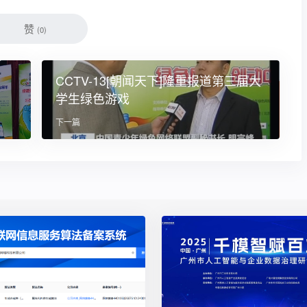
赞
(
0
)
CCTV-13[朝闻天下]隆重报道第三届大
学生绿色游戏
下一篇