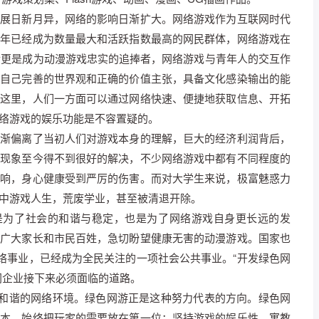
发展日新月异，网络的影响日渐扩大。网络游戏作为互联网时代
少年已经成为数量最大和活跃指数最高的网民群体，网络游戏在
0后更是成为动漫游戏忠实的追捧者，网络游戏与青年人的交互作
有自己完善的世界观和正确的价值主张，具备文化感染输出的能
在这里，人们一方面可以通过网络快速、便捷地获取信息、开拓
络游戏的娱乐功能是不容置疑的。
逐渐偏离了当初人们对游戏本身的理解，巨大的经济利润背后，
的现象至今得不到很好的解决，不少网络游戏中都有不同程度的
影响，身心健康受到严厉的伤害。而对大学生来说，极富魅惑力
中游戏人生，荒废学业，甚至被清退开除。
仅是为了社会的和谐与稳定，也是为了网络游戏自身更长远的发
。广大家长和市民百姓，急切盼望健康无害的动漫游戏。国家也
网络事业，已经成为全民关注的一项社会公共事业。“开发绿色网
网企业接下来必须面临的道路。
康和谐的网络环境。绿色网游正是这种努力代表的方向。绿色网
为本，始终把玩家的需要放在第一位；坚持游戏的娱乐性，寓教