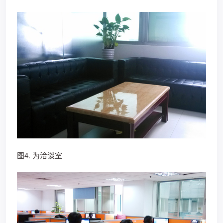
图4. 为洽谈室