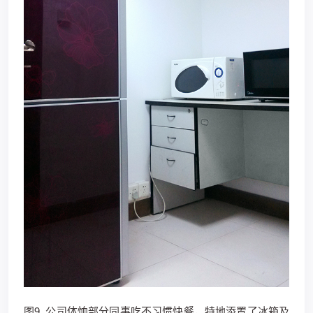
图9. 公司体恤部分同事吃不习惯快餐，特地添置了冰箱及