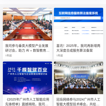
我司参与垂类大模型产业发展
喜讯！2025年，我司再新增两
研讨会，助力 AI + 数智教育创
大深度合成服务算法备案
新
1年前
1年前
《2025年广州市人工智能应用
冠岳网络参与2024广州市人工
先锋榜单》震撼揭晓，我司荣
智能大模型技术峰会，共绘AI