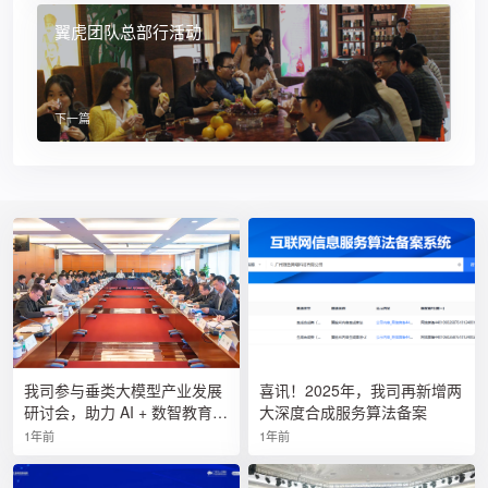
翼虎团队总部行活动
下一篇
我司参与垂类大模型产业发展
喜讯！2025年，我司再新增两
研讨会，助力 AI + 数智教育创
大深度合成服务算法备案
新
1年前
1年前