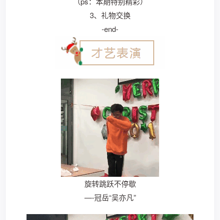
（ps：本期特别精彩）
3、礼物交换
-end-
旋转跳跃不停歇
—-冠岳“吴亦凡”