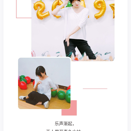
乐声渐起，